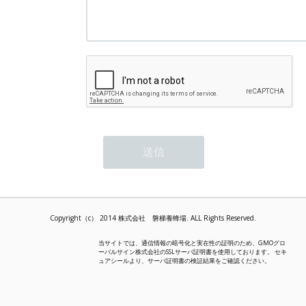
Copyright（c） 2014 株式会社 磐梯養蜂場. ALL Rights Reserved.
当サイトでは、通信情報の暗号化と実在性の証明のため、GMOグロ
ーバルサイン株式会社のSSLサーバ証明書を使用しております。 セキ
ュアシールより、サーバ証明書の検証結果をご確認ください。